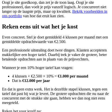
Oogt je site goedkoop, dan zet je de toon laag. Oogt je site
professioneel, dan voelt je prijs vanzelf logisch. Je concurreert niet
langer op de laagste prijs, maar op kwaliteit.
Bekijk voorbeelden in
ons portfolio
van hoe dat eruit kan zien.
Reken eens uit wat het je kost
Even concreet. Stel je doet gemiddeld 4 klussen per maand met een
gemiddelde opdrachtwaarde van €2.500.
Een professionele uitstraling doet twee dingen. Klanten accepteren
makkelijker een hoger tarief. Daarbij trek je vaker de grotere, beter
betalende opdrachten aan in plaats van de prijsvechters.
Wanneer je een 10% hoger tarief kan vragen:
4 klussen × €2.500 × 10% =
€1.000 per maand
Dat is
€12.000 per jaar
En dat is geen extra werk. Het is dezelfde stapel klussen, tegen een
tarief dat past bij wat je levert. De grotere opdrachten die nu naar de
concurrent met de strakke site gaan, hebben we dan nog niet eens
meegeteld.
Reken het voor jezelf na: