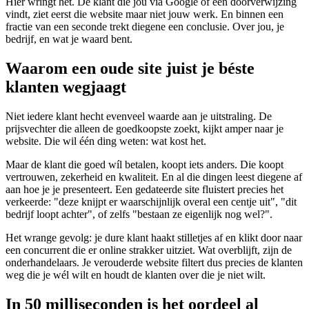
Hier wringt het. De klant die jou via Google of een doorverwijzing
vindt, ziet eerst die website maar niet jouw werk. En binnen een
fractie van een seconde trekt diegene een conclusie. Over jou, je
bedrijf, en wat je waard bent.
Waarom een oude site juist je béste
klanten wegjaagt
Niet iedere klant hecht evenveel waarde aan je uitstraling. De
prijsvechter die alleen de goedkoopste zoekt, kijkt amper naar je
website. Die wil één ding weten: wat kost het.
Maar de klant die goed wíl betalen, koopt iets anders. Die koopt
vertrouwen, zekerheid en kwaliteit. En al die dingen leest diegene af
aan hoe je je presenteert. Een gedateerde site fluistert precies het
verkeerde: "deze knijpt er waarschijnlijk overal een centje uit", "dit
bedrijf loopt achter", of zelfs "bestaan ze eigenlijk nog wel?".
Het wrange gevolg: je dure klant haakt stilletjes af en klikt door naar
een concurrent die er online strakker uitziet. Wat overblijft, zijn de
onderhandelaars. Je verouderde website filtert dus precies de klanten
weg die je wél wilt en houdt de klanten over die je niet wilt.
In 50 milliseconden is het oordeel al