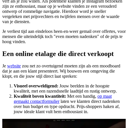
verf als je zou willen. Als potentiële klanten je Instagram bezoeken
zijn ze enthousiast, maar op je website vinden ze een verouderd
ontwerp of rommelige navigatie. Hierdoor word je sneller
vergeleken met prijsvechters en twijfelen mensen over de waarde
van je diensten.
Je verliest tijd aan eindeloos heen-en-weer gemail over offertes, voor
mensen die uiteindelijk toch "even moeten nadenken" of de prijs te
hoog vinden.
Een online etalage die direct verkoopt
Je
website
zou net zo overtuigend moeten zijn als een moodboard
dat je aan een klant presenteert. Wij bouwen een omgeving die
klopt, en die jouw stijl direct laat spreken:
Visueel overweldigend:
Jouw beelden in de hoogste
kwaliteit, met een razendsnelle laadtijd en rustig ontwerp.
Kwaliteit boven kwantiteit:
Met een handig,
op maat
gemaakt contactformulier
laten we klanten direct nadenken
over hun budget en type opdracht. Prijs-shoppers haken af,
jouw ideale klant vult hem enthousiast in.