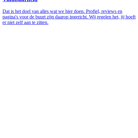
Dat is het doel van alles wat we hier doen. Profiel, reviews en
pagina's voor de buurt zijn daarop ingericht. Wij regelen het, jij hoeft
er niet zelf aan te zitten.