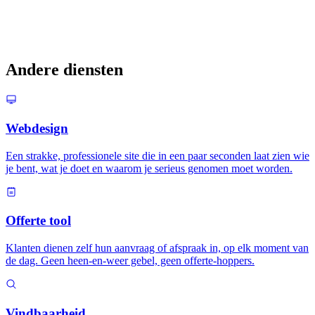
Is mijn klantdata veilig?
Andere diensten
Webdesign
Een strakke, professionele site die in een paar seconden laat zien wie
je bent, wat je doet en waarom je serieus genomen moet worden.
Offerte tool
Klanten dienen zelf hun aanvraag of afspraak in, op elk moment van
de dag. Geen heen-en-weer gebel, geen offerte-hoppers.
Vindbaarheid